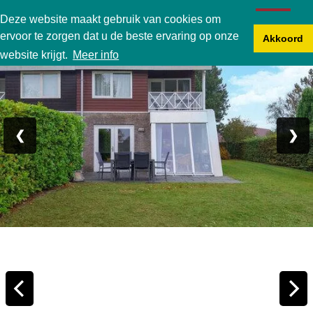
Karperbungalow
Deze website maakt gebruik van cookies om
ervoor te zorgen dat u de beste ervaring op onze
Akkoord
Foto 1/28
website krijgt.
Meer info
❮
❯