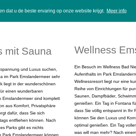
n dat u de beste ervaring op onze website krijgt.
Meer info
Wellness Em
s mit Sauna
Ein Besuch im Wellness Bad Ni
ntspannung und Luxus suchen,
Aufenthalts im Park Emslanderm
una im Park Emslandermeer sehr
Wellnessresort liegt nur eine ku
k liegt in der wunderschönen
Reihe von Einrichtungen für pu
 für einen wunderbaren
Saunen, Dampfbäder, Schwimm
rk Emslandermeer sind komplett
genießen. Ein Tag in Fontana füh
ion aus Komfort, Privatsphäre
dass Sie völlig entspannt in Ih
gt dafür, dass Sie sich
können Sie den Luxus und Komf
tags entfliehen können. Nach
optimal genießen. Ein Tag volle
es Parks gibt es nichts
was will man mehr? Nach einem
Im Park Emslandermeer können