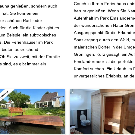
Couch in Ihrem Ferienhaus ent
 Sauna genießen, sondern auch
herum genießen. Wenn Sie Natu
n hat. Sie können ein
Aufenthalt im Park Emslandermee
der schönen Rad- oder
der wunderschönen Natur Groni
n. Auch für die Kinder gibt es
Ausgangspunkt für die Erkundu
um Beispiel ein subtropisches
Spaziergang durch den Wald, mi
. Die Ferienhäuser im Park
malerischen Dörfer in der Umge
 bieten ausreichend
Groningen. Kurz gesagt, ein Au
b Sie zu zweit, mit der Familie
Emslandermeer ist die perfekte 
 sind, es gibt immer ein
Komfort suchen. Ein Urlaub im 
unvergessliches Erlebnis, an d