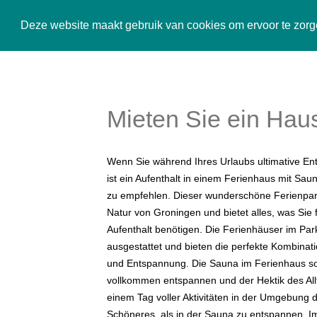
Karperbungalow
Deze website maakt gebruik van cookies om ervoor te zorge
Mieten Sie ein Hau
Wenn Sie während Ihres Urlaubs ultimative E
ist ein Aufenthalt in einem Ferienhaus mit Sa
zu empfehlen. Dieser wunderschöne Ferienpar
Natur von Groningen und bietet alles, was Sie
Aufenthalt benötigen. Die Ferienhäuser im Pa
ausgestattet und bieten die perfekte Kombinat
und Entspannung. Die Sauna im Ferienhaus sor
vollkommen entspannen und der Hektik des All
einem Tag voller Aktivitäten in der Umgebung d
Schöneres, als in der Sauna zu entspannen. 