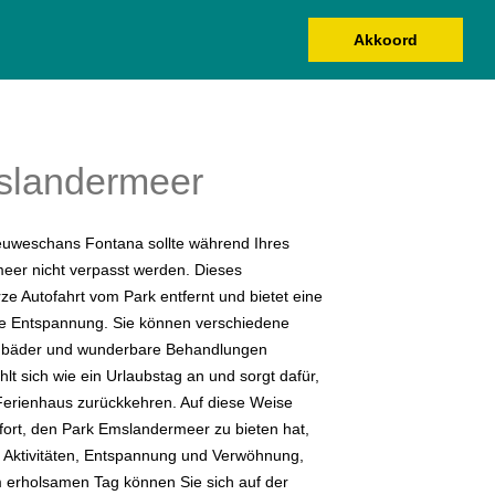
Akkoord
SUCHEN UND BUCHEN
UNSERE BUNGALOWS
slandermeer
euweschans Fontana sollte während Ihres
eer nicht verpasst werden. Dieses
rze Autofahrt vom Park entfernt und bietet eine
re Entspannung. Sie können verschiedene
bäder und wunderbare Behandlungen
lt sich wie ein Urlaubstag an und sorgt dafür,
r Ferienhaus zurückkehren. Auf diese Weise
ort, den Park Emslandermeer zu bieten hat,
r Aktivitäten, Entspannung und Verwöhnung,
 erholsamen Tag können Sie sich auf der