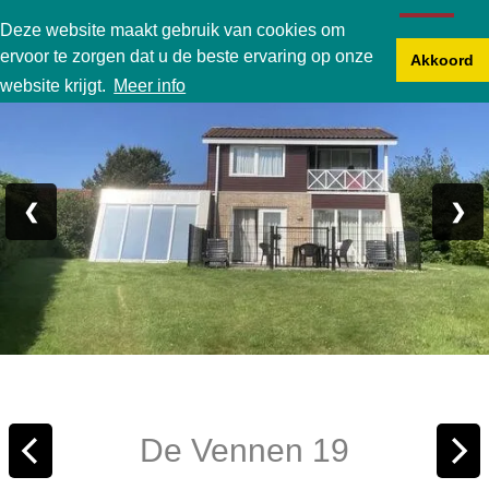
Karperbungalow
Deze website maakt gebruik van cookies om
ervoor te zorgen dat u de beste ervaring op onze
Akkoord
Foto 1/24
website krijgt.
Meer info
❮
❯
De Vennen 19