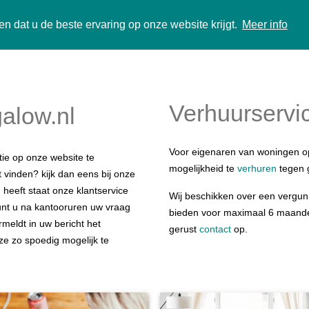
n dat u de beste ervaring op onze website krijgt.
Meer info
Verhuurservi
alow.nl
Voor eigenaren van woningen o
ie op onze website te
mogelijkheid te
verhuren
tegen g
t vinden? kijk dan eens bij onze
 heeft staat onze klantservice
Wij beschikken over een vergunn
kunt u na kantooruren uw vraag
bieden voor maximaal 6 maande
rmeldt in uw bericht het
gerust
contact
op.
e zo spoedig mogelijk te