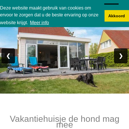
Karperbungalow
Deze website maakt gebruik van cookies om
ervoor te zorgen dat u de beste ervaring op onze
Akkoord
Foto 1/24
website krijgt.
Meer info
❮
❯
Vakantiehuisje de hond mag
mee