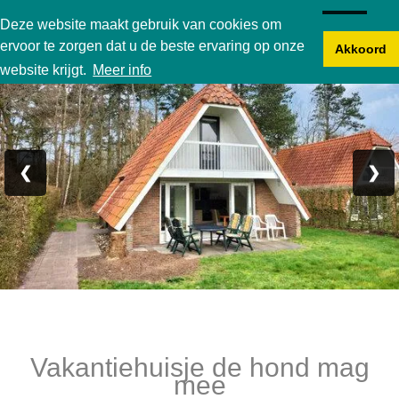
Karperbungalow
Deze website maakt gebruik van cookies om
ervoor te zorgen dat u de beste ervaring op onze
Akkoord
Foto 1/17
website krijgt.
Meer info
❮
❯
Vakantiehuisje de hond mag
mee